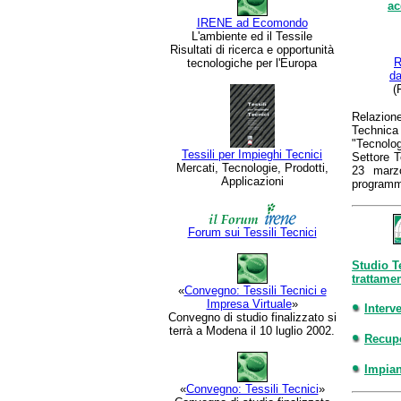
ac
IRENE ad Ecomondo
L'ambiente ed il Tessile
Risultati di ricerca e opportunità
R
tecnologiche per l'Europa
da
(
Relazion
Techn
"Tecnolo
Tessili per Impieghi Tecnici
Settore T
Mercati, Tecnologie, Prodotti,
23 marzo
Applicazioni
program
Forum sui Tessili Tecnici
Studio T
trattame
«
Convegno: Tessili Tecnici e
Impresa Virtuale
»
Interv
Convegno di studio finalizzato si
terrà a Modena il 10 luglio 2002.
Recupe
Impian
«
Convegno: Tessili Tecnici
»